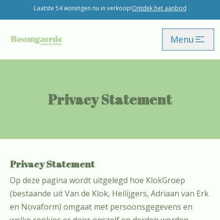
Laatste 54 woningen nu in verkoop!
Ontdek het aanbod
Skip
Menu
to
main
content
Privacy Statement
Privacy Statement
Op deze pagina wordt uitgelegd hoe KlokGroep
(bestaande uit Van de Klok, Heilijgers, Adriaan van Erk
en Novaform) omgaat met persoonsgegevens en
welke cookies er door onszelf en derden worden